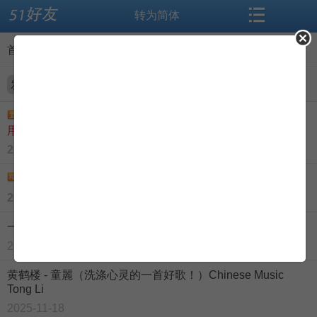
转为简体
搜索
首页
首页
>
论坛
>
心情驿站
论坛
资讯
发帖
新注册用户发表回复，向论坛（博客，微博等）报到专
导读
闻听思语
用帖
2015-12-1
标签
相册
一幅画面触发的眼泪
2008-2-24
微博
交友
一位老父亲写给自己心爱的女儿的诗——通过电话亲口吟颂
2011-2-12
博客
登录
黄鹤楼 - 童麗（洗涤心灵的一首好歌！）Chinese Music
Tong Li
2025-11-18