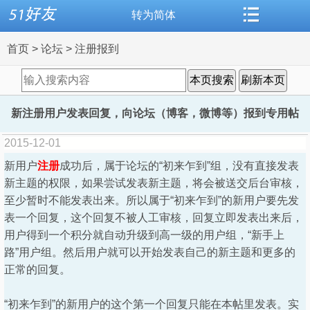
转为简体
搜索
首页
首页
>
论坛
>
注册报到
论坛
资讯
本页搜索
刷新本页
新注册用户发表回复，向论坛（博客，微博等）报到专用帖
导读
闻听思语
2015-12-01
标签
相册
新用户
注册
成功后，属于论坛的“初来乍到”组，没有直接发表
新主题的权限，如果尝试发表新主题，将会被送交后台审核，
至少暂时不能发表出来。所以属于“初来乍到”的新用户要先发
微博
交友
表一个回复，这个回复不被人工审核，回复立即发表出来后，
用户得到一个积分就自动升级到高一级的用户组，“新手上
路”用户组。然后用户就可以开始发表自己的新主题和更多的
博客
登录
正常的回复。
“初来乍到”的新用户的这个第一个回复只能在本帖里发表。实