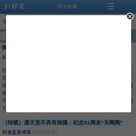
转为简体
搜索
首页
首页
>
博客
论坛
资讯
好友博客
我的博客
全部博客
陶陶，一路珍重 （转载自 千万里之外 的博客）
导读
闻听思语
和者盖寡博客
2022-01-29
阴霾的天气，一如我阴霾的心情。满目落叶写满你走了的消
标签
相册
息。 你的留言一如你的网名带给人开心快乐。你的博客文章
满溢着对生活的热爱，字里行间流淌出来的文学造诣和清新脱
微博
交友
俗的文笔，是我最喜欢流连的博客之一。 可是你博客里的文
字又时时流露出与你年龄不相符的沧桑，如今我才懂得那是因
为你一直在生与死的边缘上
博客
登录
（转载）愿天堂不再有病痛：纪念51网友“乐陶陶”
和者盖寡博客
2022-01-07