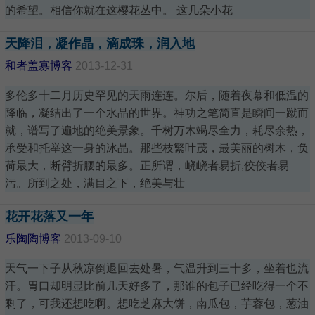
的希望。相信你就在这樱花丛中。 这几朵小花
天降泪，凝作晶，滴成珠，润入地
和者盖寡博客
2013-12-31
多伦多十二月历史罕见的天雨连连。尔后，随着夜幕和低温的
降临，凝结出了一个水晶的世界。神功之笔简直是瞬间一蹴而
就，谱写了遍地的绝美景象。千树万木竭尽全力，耗尽余热，
承受和托举这一身的冰晶。那些枝繁叶茂，最美丽的树木，负
荷最大，断臂折腰的最多。正所谓，峣峣者易折,佼佼者易
污。所到之处，满目之下，绝美与壮
花开花落又一年
乐陶陶博客
2013-09-10
天气一下子从秋凉倒退回去处暑，气温升到三十多，坐着也流
汗。胃口却明显比前几天好多了，那谁的包子已经吃得一个不
剩了，可我还想吃啊。想吃芝麻大饼，南瓜包，芋蓉包，葱油