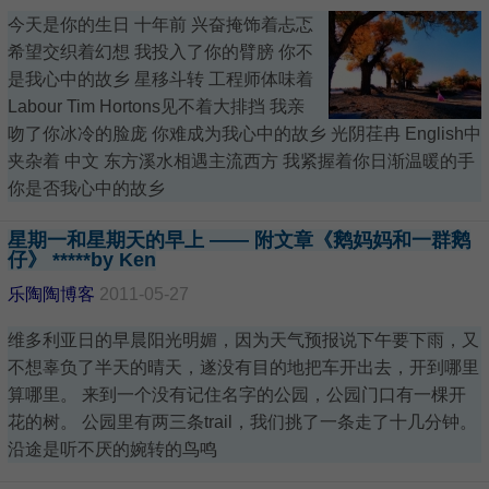
今天是你的生日 十年前 兴奋掩饰着忐忑
希望交织着幻想 我投入了你的臂膀 你不
是我心中的故乡 星移斗转 工程师体味着
Labour Tim Hortons见不着大排挡 我亲
吻了你冰冷的脸庞 你难成为我心中的故乡 光阴荏冉 English中
夹杂着 中文 东方溪水相遇主流西方 我紧握着你日渐温暖的手
你是否我心中的故乡
星期一和星期天的早上 —— 附文章《鹅妈妈和一群鹅
仔》 *****by Ken
乐陶陶博客
2011-05-27
维多利亚日的早晨阳光明媚，因为天气预报说下午要下雨，又
不想辜负了半天的晴天，遂没有目的地把车开出去，开到哪里
算哪里。 来到一个没有记住名字的公园，公园门口有一棵开
花的树。 公园里有两三条trail，我们挑了一条走了十几分钟。
沿途是听不厌的婉转的鸟鸣