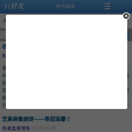
转为简体
搜索
首页
首页
>
博客
论坛
资讯
好友博客
我的博客
全部博客
在中国遭遇利用400电话的诈骗犯
导读
闻听思语
和者盖寡博客
2012-05-13
事情梗概 从加航官方中文网站得到两个官方中国境内电话：
标签
相册
400-811-2001和10-6468-2001。 当时10-6468-2001始终无法
接通，且400-811-2001等待很长时间得不到服务。 于是在百
微博
交友
度上搜索到几个排在第一页前几名的加航北京办事处的电话和
服务的网页，得到电话400-811-2011，其看来很像400-811-
2001的分支电话。后来
博客
登录
芝麻麻酱烧饼——香甜温馨！
和者盖寡博客
2012-04-06