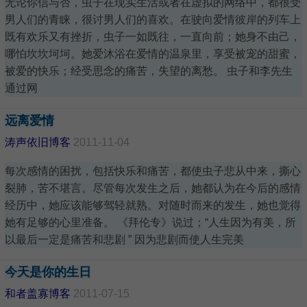
无论你信与否，虫子在现实生活或者在虚拟的网络中，都很受
男人们的青睐，很讨男人们的喜欢。在驶向爱情彼岸的列车上
既有欢乐又有挫折，虫子一如既往，一直向前；她身不由己，
哪怕坎坎坷坷。她爱沐浴在爱情的温泉里，享受被宠的甜蜜，
被爱的快乐；经受思念的痛苦，失望的离愁。 虫子和李先生
通过网
远离爱情
涛声依旧博客
2011-11-04
每次感情的困扰，包括快乐和痛苦，都使虫子悲从中来，撕心
裂肺，苦不堪言。尽管每次发生之后，她都认为在今后的感情
经历中，她应该能够驾轻就熟。对随时而来的发生，她也觉得
她有足够的心里准备。 《拜伦专》说过；“人生因为有美，所
以最后一定是痛苦和悲剧 ” 因为悲剧而使人生完美
今天是你的生日
和者盖寡博客
2011-07-15