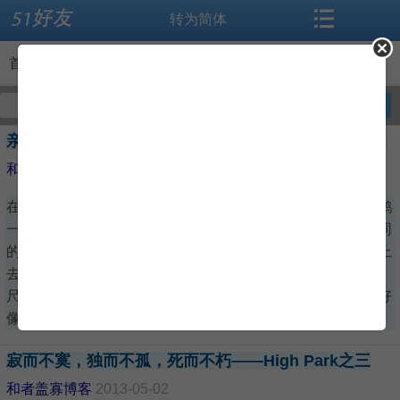
转为简体
搜索
首页
首页
>
博客
论坛
资讯
好友博客
我的博客
全部博客
亲吻相机的天鹅与胆大贪吃的松鼠——High Park之四
导读
闻听思语
和者盖寡博客
2013-05-02
在樱花的湖畔，我见一对情侣正在给一只白天鹅照相。白天鹅
标签
相册
一点都不胆怯，反而像一个训练有素的名模，安然地摆着不同
的姿势。绝好的机会不可错过。我三步并作两步，也赶紧凑上
微博
交友
去“抢拍”。这次，白天鹅根本没有跑远的意思。照相机就在一
尺远的地方，白天鹅镇静自若，还缓慢的原地转动着身子，好
像有意给你不同的拍摄角度。
博客
登录
寂而不寞，独而不孤，死而不朽——High Park之三
和者盖寡博客
2013-05-02