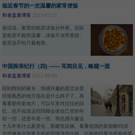
临近春节的一次温馨的家常便饭
和者盖寡博客
2013-03-12
俗话说，家里的粗茶淡饭分外香。实际
是粗茶不粗而温馨，淡饭不淡而香甜。
甚至说不吃只看都香。
中国探亲纪行（四) —— 耳闻目见，略窥一斑
和者盖寡博客
2012-09-05
回到阔别的家乡，我感兴趣的是过去曾
经很熟悉的地方现在是什么样子了。再
看看那些老地方，可以引发对过往的回
忆，也不知道这些回顾会使自己变的年
轻一些，还是年老一些。我也感兴趣这
十几年有什么新变化，新建筑设施。看看祖国的新面貌吗!其
次也难免与加拿大的对应情况作比较。比较的结果当然有的是