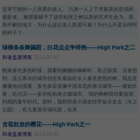
安享宁静的一人世界的老人。 只身一人上下求索美的意境的
摄影者。 雕塑家赋予了这些枯死之树以新的艺术生命力。我
所不解的地方：为什么这位老人愁眉不展？为什么不是乐呵呵
的样子？
绿柳条条舞蹁跹，白花点点争绮艳——High Park之二
和者盖寡博客
2013-05-02
刚来多伦多的时候，我看到婀娜的柳树时，有点惊异。没有想
到，这么寒冷的城市仍生长着如此令人春意悠悠的树。我总是
傻傻地估摸着，多伦多应该像中国东北的寒冷城市——诸如长
春，哈尔滨——多些松柏来点缀城市。 我的柳树情结要追朔
到我的童年时代。那时，我和邻居小朋友经常徒步走去《水上
公园》，在儿童游乐场玩耍，在东
含苞欲放的樱花——High Park之一
和者盖寡博客
2013-04-25