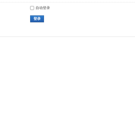
自动登录
登录