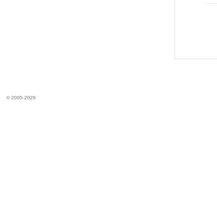
© 2005-
2026