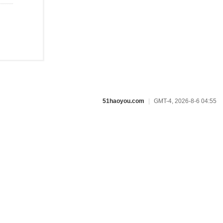
51haoyou.com
|
GMT-4, 2026-8-6 04:55