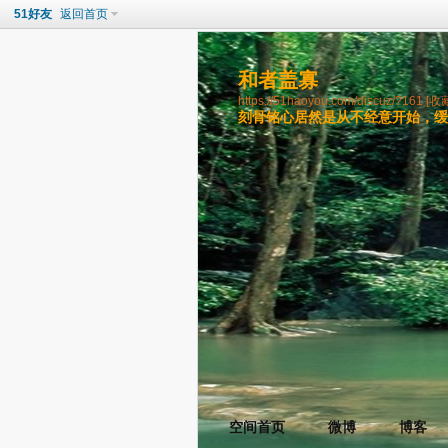
51好友
返回首页
和者盖寡
https://51haoyou.com/discuz/?161
[收
刻骨铭心居然是从不经意开始，
空间首页
微博
博客