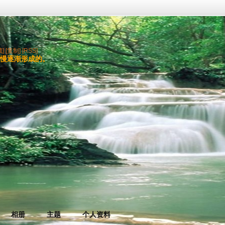
藏]
[复制]
[RSS]
缓慢逐渐形成的。
相册
主题
个人资料